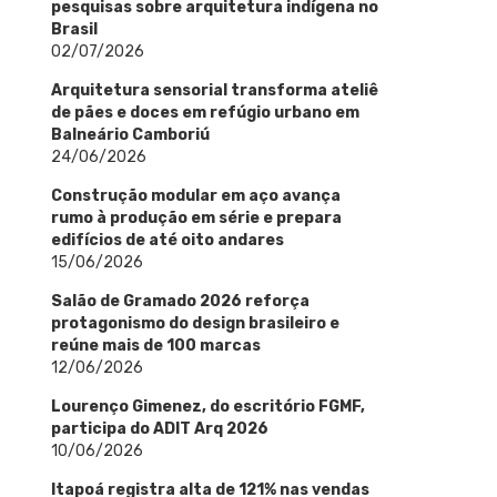
pesquisas sobre arquitetura indígena no
Brasil
02/07/2026
Arquitetura sensorial transforma ateliê
de pães e doces em refúgio urbano em
Balneário Camboriú
24/06/2026
Construção modular em aço avança
rumo à produção em série e prepara
edifícios de até oito andares
15/06/2026
Salão de Gramado 2026 reforça
protagonismo do design brasileiro e
reúne mais de 100 marcas
12/06/2026
Lourenço Gimenez, do escritório FGMF,
participa do ADIT Arq 2026
10/06/2026
Itapoá registra alta de 121% nas vendas