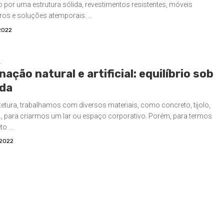
 por uma estrutura sólida, revestimentos resistentes, móveis
os e soluções atemporais. ...
2022
S
nação natural e artificial: equilíbrio sob
da
tetura, trabalhamos com diversos materiais, como concreto, tijolo,
c., para criarmos um lar ou espaço corporativo. Porém, para termos
o ...
/2022