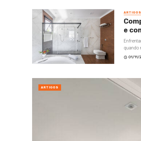
ARTIGO
Comp
e co
Enfrenta
quando n
01/11/
ARTIGOS