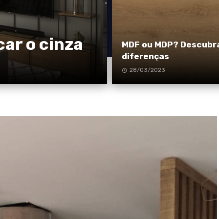
ar o cinza
MDF ou MDP? Descubr
diferenças
28/03/2023