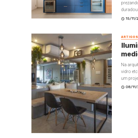
prezando
duradour
15/11/
ARTIGO
Ilumi
medi
Na arqui
vidro et
um projet
08/11