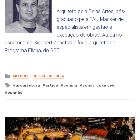
Arquiteto pela Belas Artes, pós-
graduado pela FAU-Mackenzie,
especialista em gestão e
execução de obras. Atuou no
escritório de Siegbert Zanettini e foi o arquiteto do
Programa Eliana, do SBT.
Posted
ARTIGOS
GESTÃO DE OBRA
in
Tagged
arquitetura
artigo
coluna
construção civil
with
opinião