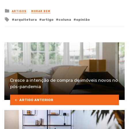
Posted
ARTIGOS
MORAR BEM
in
Tagged
arquitetura
artigo
coluna
opinião
with
Cresce a intenção de compra de imóveis novos no
pós-pandemia
ARTIGO ANTERIOR