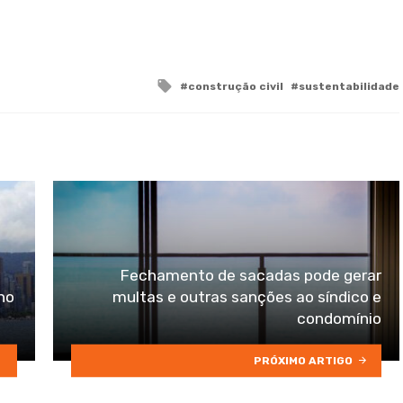
Tagged
construção civil
sustentabilidade
with
Fechamento de sacadas pode gerar
no
multas e outras sanções ao síndico e
condomínio
PRÓXIMO ARTIGO