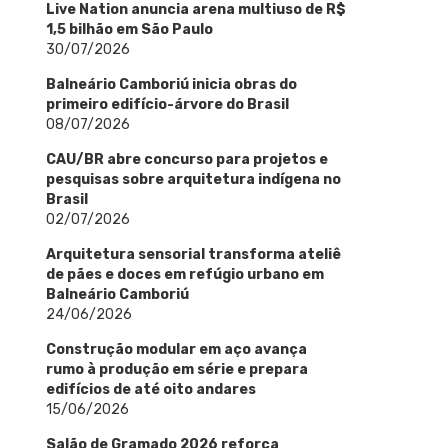
Live Nation anuncia arena multiuso de R$
1,5 bilhão em São Paulo
30/07/2026
Balneário Camboriú inicia obras do
primeiro edifício-árvore do Brasil
08/07/2026
CAU/BR abre concurso para projetos e
pesquisas sobre arquitetura indígena no
Brasil
02/07/2026
Arquitetura sensorial transforma ateliê
de pães e doces em refúgio urbano em
Balneário Camboriú
24/06/2026
Construção modular em aço avança
rumo à produção em série e prepara
edifícios de até oito andares
15/06/2026
Salão de Gramado 2026 reforça