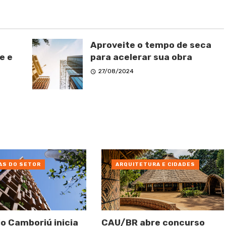
Aproveite o tempo de seca
e e
para acelerar sua obra
27/08/2024
AS DO SETOR
ARQUITETURA E CIDADES
io Camboriú inicia
CAU/BR abre concurso