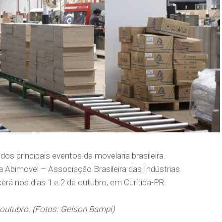
s principais eventos da movelaria brasileira.
a Abimovel – Associação Brasileira das Indústrias
rá nos dias 1 e 2 de outubro, em Curitiba-PR.
outubro. (Fotos: Gelson Bampi)