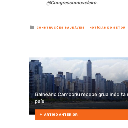
@Congressomoveleiro.
Posted
CONSTRUÇÕES SAUDÁVEIS
NOTÍCIAS DO SETOR
in
Balneário Camboriú recebe grua inédita 
país
ARTIGO ANTERIOR