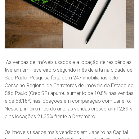
As vendas de imóveis usados e a locação de residências
tiveram em Fevereiro o segundo mês de alta na cidade de
São Paulo. Pesquisa feita com 247 imobiliárias pelo
Conselho Regional de Corretores de Imóveis do Estado de
São Paulo (CreciSP) apurou aumento de 10,8% nas vendas
e de 58,18% nas locações em comparação com Janeiro.
Nesse primeiro mês do ano, as vendas cresceram 12,89%
e as locações 21,35% frente a Dezembro.
Os imóveis usados mais vendidos em Janeiro na Capital