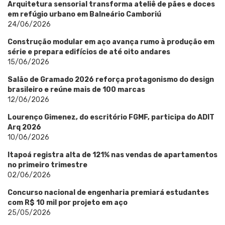
Arquitetura sensorial transforma ateliê de pães e doces
em refúgio urbano em Balneário Camboriú
24/06/2026
Construção modular em aço avança rumo à produção em
série e prepara edifícios de até oito andares
15/06/2026
Salão de Gramado 2026 reforça protagonismo do design
brasileiro e reúne mais de 100 marcas
12/06/2026
Lourenço Gimenez, do escritório FGMF, participa do ADIT
Arq 2026
10/06/2026
Itapoá registra alta de 121% nas vendas de apartamentos
no primeiro trimestre
02/06/2026
Concurso nacional de engenharia premiará estudantes
com R$ 10 mil por projeto em aço
25/05/2026