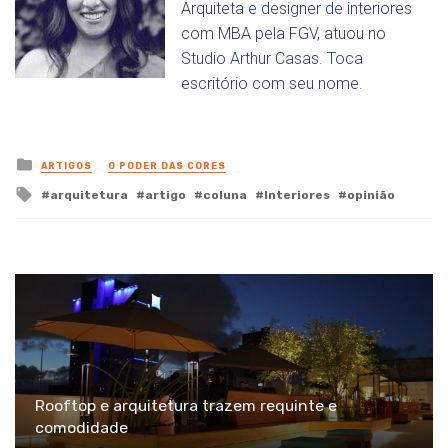
Arquiteta e designer de interiores
com MBA pela FGV, atuou no
Studio Arthur Casas. Toca
escritório com seu nome.
Posted
ARTIGOS
O PODER DAS CORES
in
Tagged
arquitetura
artigo
coluna
Interiores
opinião
with
Rooftop e arquitetura trazem requinte e
comodidade