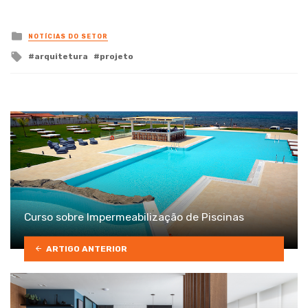
Posted
NOTÍCIAS DO SETOR
in
Tagged
arquitetura
projeto
with
Curso sobre Impermeabilização de Piscinas
ARTIGO ANTERIOR