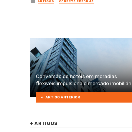
Posted
ARTIGOS
CONECTA REFORMA
in
Conversão de hotéis em moradias
flexíveis impulsiona o mercado imobiliár
ARTIGO ANTERIOR
+
ARTIGOS