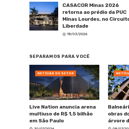
CASACOR Minas 2026
retorna ao prédio da PUC
Minas Lourdes, no Circuit
Liberdade
18/03/2026
SEPARAMOS PARA VOCÊ
NOTÍCIAS DO SETOR
NOTÍCI
Live Nation anuncia arena
Balneár
multiuso de R$ 1,5 bilhão
obras do
em São Paulo
árvore d
30/07/2026
08/07/20