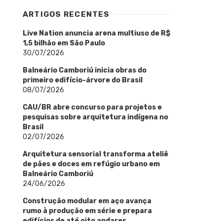
ARTIGOS RECENTES
Live Nation anuncia arena multiuso de R$
1,5 bilhão em São Paulo
30/07/2026
Balneário Camboriú inicia obras do
primeiro edifício-árvore do Brasil
08/07/2026
CAU/BR abre concurso para projetos e
pesquisas sobre arquitetura indígena no
Brasil
02/07/2026
Arquitetura sensorial transforma ateliê
de pães e doces em refúgio urbano em
Balneário Camboriú
24/06/2026
Construção modular em aço avança
rumo à produção em série e prepara
edifícios de até oito andares