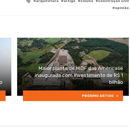
Tagged
arquitetura
artigo
coluna
construção civil
with
opinião
Maior planta de MDF das Américasé
inaugurada com investimento de R$ 1
io
bilhão
PRÓXIMO ARTIGO