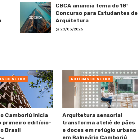
CBCA anuncia tema do 18º
Concurso para Estudantes de
o
Arquitetura
20/03/2025
AS DO SETOR
NOTÍCIAS DO SETOR
io Camboriú inicia
Arquitetura sensorial
 primeiro edifício-
transforma ateliê de pães
o Brasil
e doces em refúgio urbano
em Balneário Camboriú
26