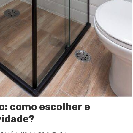
o: como escolher e
vidade?
mportância para a nossa higiene