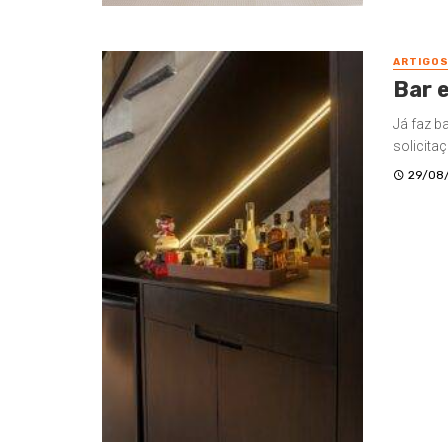
ARTIGO
Bar 
Já faz b
solicita
29/08