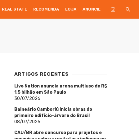
REAL STATE
RECOMENDA
LOJA
ANUNCIE
ARTIGOS RECENTES
Live Nation anuncia arena multiuso de R$
1,5 bilhão em São Paulo
30/07/2026
Balneário Camboriú inicia obras do
primeiro edifício-árvore do Brasil
08/07/2026
CAU/BR abre concurso para projetos e
pesquisas sobre arquitetura indígena no