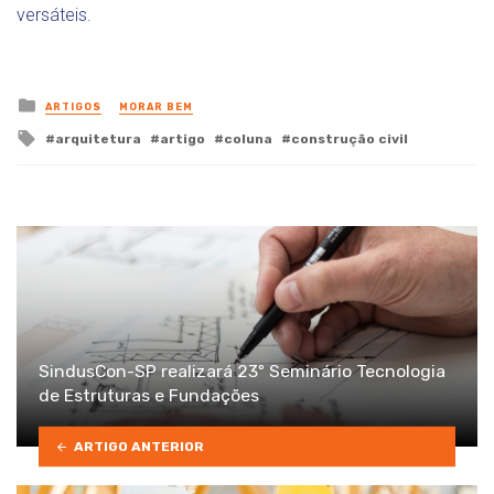
versáteis.
Posted
ARTIGOS
MORAR BEM
in
Tagged
arquitetura
artigo
coluna
construção civil
with
SindusCon-SP realizará 23º Seminário Tecnologia
de Estruturas e Fundações
ARTIGO ANTERIOR