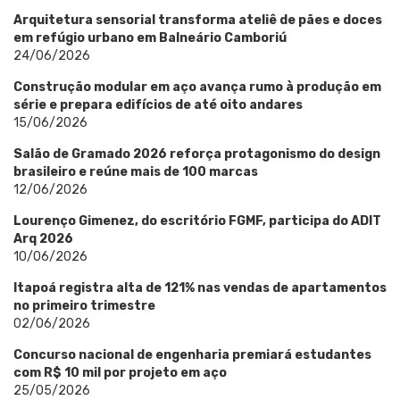
Arquitetura sensorial transforma ateliê de pães e doces
em refúgio urbano em Balneário Camboriú
24/06/2026
Construção modular em aço avança rumo à produção em
série e prepara edifícios de até oito andares
15/06/2026
Salão de Gramado 2026 reforça protagonismo do design
brasileiro e reúne mais de 100 marcas
12/06/2026
Lourenço Gimenez, do escritório FGMF, participa do ADIT
Arq 2026
10/06/2026
Itapoá registra alta de 121% nas vendas de apartamentos
no primeiro trimestre
02/06/2026
Concurso nacional de engenharia premiará estudantes
com R$ 10 mil por projeto em aço
25/05/2026