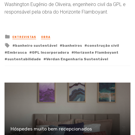
Washington Eugênio de Oliveira, engenheiro civil da GPL e
responsável pela obra do Horizonte Flamboyant.
Posted
ENTREVISTAS
OBRA
in
Tagged
banheiro sustentável
banheiros
construção civil
with
Embrasca
GPL Incorporadora
Horizonte Flamboyant
sustentabilidade
Verdan Engenharia Sustentável
Hóspedes muito bem recepcionados