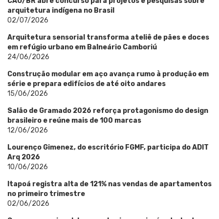
CAU/BR abre concurso para projetos e pesquisas sobre
arquitetura indígena no Brasil
02/07/2026
Arquitetura sensorial transforma ateliê de pães e doces
em refúgio urbano em Balneário Camboriú
24/06/2026
Construção modular em aço avança rumo à produção em
série e prepara edifícios de até oito andares
15/06/2026
Salão de Gramado 2026 reforça protagonismo do design
brasileiro e reúne mais de 100 marcas
12/06/2026
Lourenço Gimenez, do escritório FGMF, participa do ADIT
Arq 2026
10/06/2026
Itapoá registra alta de 121% nas vendas de apartamentos
no primeiro trimestre
02/06/2026