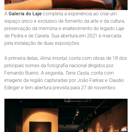
A
Galeria do Laje
completa a experiência ao criar um
espaço único e exclusivo de fomento da arte e da cultura,
preservação da memória e enaltecimento do legado Laje
de Pedra e de Canela. Sua abertura em 2021 é marcada
pela instalação de duas exposições.
A primeira delas,
Alma Imortal
, conta com obras de 18 dos
principais nomes da fotografia nacional dirigidos por
Fernando Bueno. A segunda,
Terra Casta
, conta com
imagens da região capturadas por João Farkas e Claudio
Edinger e tem abertura prevista para 27 de novembro.