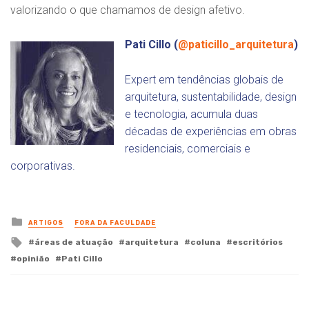
valorizando o que chamamos de design afetivo.
Pati Cillo (
@paticillo_arquitetura
)
Expert em tendências globais de
arquitetura, sustentabilidade, design
e tecnologia, acumula duas
décadas de experiências em obras
residenciais, comerciais e
corporativas.
Posted
ARTIGOS
FORA DA FACULDADE
in
Tagged
áreas de atuação
arquitetura
coluna
escritórios
with
opinião
Pati Cillo