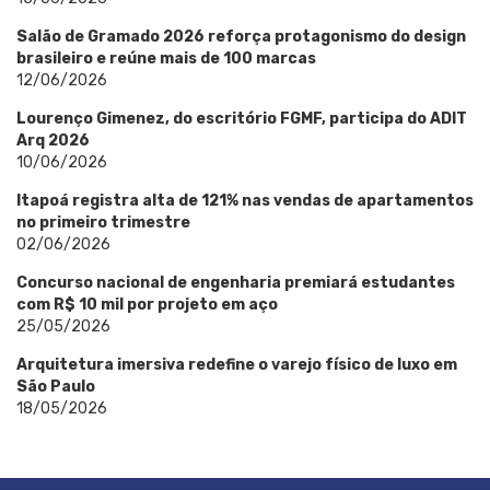
Salão de Gramado 2026 reforça protagonismo do design
brasileiro e reúne mais de 100 marcas
12/06/2026
Lourenço Gimenez, do escritório FGMF, participa do ADIT
Arq 2026
10/06/2026
Itapoá registra alta de 121% nas vendas de apartamentos
no primeiro trimestre
02/06/2026
Concurso nacional de engenharia premiará estudantes
com R$ 10 mil por projeto em aço
25/05/2026
Arquitetura imersiva redefine o varejo físico de luxo em
São Paulo
18/05/2026