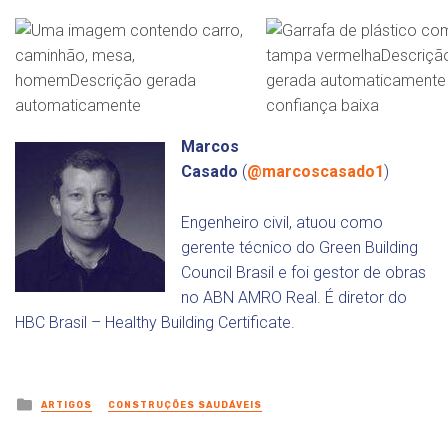
Marcos
Casado
(
@marcoscasado1
)
Engenheiro civil, atuou como
gerente técnico do Green Building
Council Brasil e foi gestor de obras
no ABN AMRO Real. É diretor do
HBC Brasil – Healthy Building Certificate.
Posted
ARTIGOS
CONSTRUÇÕES SAUDÁVEIS
in