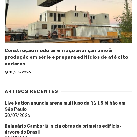
Construção modular em aço avança rumo à
produção em série e prepara edifícios de até oito
andares
15/06/2026
ARTIGOS RECENTES
Live Nation anuncia arena multiuso de R$ 1,5 bilhão em
São Paulo
30/07/2026
Balneário Camboriú inicia obras do primeiro edifício-
árvore do Brasil