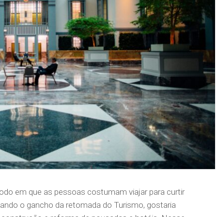
odo em que as pessoas costumam viajar para curtir
eitando o gancho da retomada do Turismo, gostaria