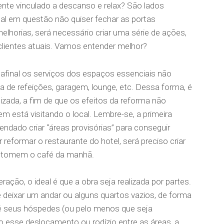
nte vinculado a descanso e relax? São lados
cal em questão não quiser fechar as portas
lhorias, será necessário criar uma série de ações,
 clientes atuais. Vamos entender melhor?
final os serviços dos espaços essenciais não
a de refeições, garagem, lounge, etc. Dessa forma, é
izada, a fim de que os efeitos da reforma não
 está visitando o local. Lembre-se, a primeira
endado criar “áreas provisórias” para conseguir
 reformar o restaurante do hotel, será preciso criar
s tomem o café da manhã.
ação, o ideal é que a obra seja realizada por partes.
 deixar um andar ou alguns quartos vazios, de forma
té seus hóspedes (ou pelo menos que seja
o esse deslocamento ou rodízio entre as áreas, a