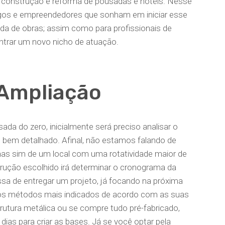
: construção e reforma de pousadas e hotéis. Nesse
ólogos e empreendedores que sonham em iniciar esse
da de obras; assim como para profissionais de
ontrar um novo nicho de atuação.
 Ampliação
ada do zero, inicialmente será preciso analisar o
o bem detalhado. Afinal, não estamos falando de
s sim de um local com uma rotatividade maior de
strução escolhido irá determinar o cronograma da
sa de entregar um projeto, já focando na próxima
r os métodos mais indicados de acordo com as suas
rutura metálica ou se compre tudo pré-fabricado,
ias para criar as bases. Já se você optar pela