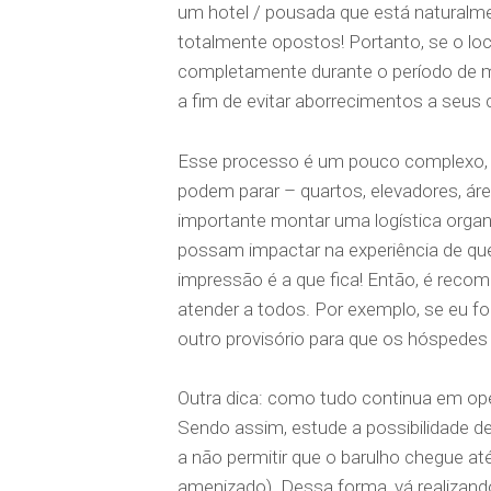
um hotel / pousada que está naturalme
totalmente opostos! Portanto, se o lo
completamente durante o período de me
a fim de evitar aborrecimentos a seus
Esse processo é um pouco complexo, a
podem parar – quartos, elevadores, áre
importante montar uma logística organ
possam impactar na experiência de quem
impressão é a que fica! Então, é recom
atender a todos. Por exemplo, se eu for
outro provisório para que os hóspede
Outra dica: como tudo continua em oper
Sendo assim, estude a possibilidade de
a não permitir que o barulho chegue a
amenizado). Dessa forma, vá realizand