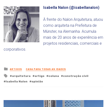
Isabella Nalon (@isabellanalon)
À frente do Nalon Arquitetura, atuou
como arquiteta na Prefeitura de
Münster, na Alemanha. Acumula
mais de 20 anos de experiência em
projetos residenciais, comerciais e
corporativos.
Posted
ARTIGOS
CASA PARA TODAS AS IDADES
in
Tagged
arquitetura
artigo
coluna
construção civil
with
Isabella Nalon
opinião