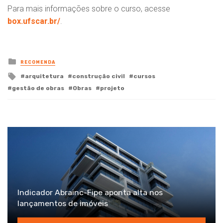
Para mais informações sobre o curso, acesse
box.ufscar.br/
.
Posted
RECOMENDA
in
Tagged
arquitetura
construção civil
cursos
with
gestão de obras
Obras
projeto
Indicador Abrainc-Fipe aponta alta nos
lançamentos de imóveis