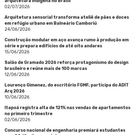
arquitetura indígena no Brasil
02/07/2026
Arquitetura sensorial transforma ateliê de pães e doces
em refúgio urbano em Balneário Camboriú
24/06/2026
Construção modular em aço avança rumo à produção em
série e prepara edifícios de até oito andares
15/06/2026
Salão de Gramado 2026 reforça protagonismo do design
brasileiro e reúne mais de 100 marcas
12/06/2026
Lourenço Gimenez, do escritório FGMF, participa do ADIT
Arq 2026
10/06/2026
Itapoá registra alta de 121% nas vendas de apartamentos
no primeiro trimestre
02/06/2026
Concurso nacional de engenharia premiará estudantes