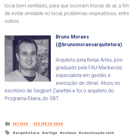
local bem ventilado, para que ocorram trocas de ar, a fim
de evitar umidade no local, problemas respiratórios, entre
outros.
Bruno Moraes
(
@brunomoraesarquitetura
)
Arquiteto pela Belas Artes, pós-
graduado pela FAU-Mackenzie,
especialista em gestão e
execução de obras. Atuou no
escritório de Siegbert Zanettini e foi o arquiteto do
Programa Eliana, do SBT.
Posted
ARTIGOS
GESTÃO DE OBRA
in
Tagged
arquitetura
artigo
coluna
construção civil
with