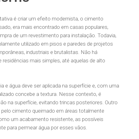
ativa é criar um efeito modernista, o cimento
ado, era mais encontrado em casas populares,
mpra de um revestimento para instalação. Todavia,
amente utilizado em pisos e paredes de projetos
orâneas, industriais e brutalistas. Não há
 residências mais simples, até aquelas de alto
eia e água deve ser aplicada na superfície e, com uma
alizado concebe a textura. Nesse contexto, é
ão na superfície, evitando trincas posteriores. Outro
r pelo cimento queimado em áreas totalmente
 como um acabamento resistente, as possíveis
te para permear água por esses vãos.