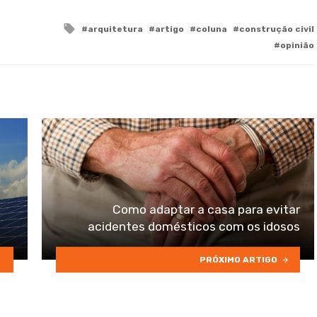
Tagged
arquitetura
artigo
coluna
construção civil
with
opinião
Como adaptar a casa para evitar
acidentes domésticos com os idosos
PRÓXIMO ARTIGO