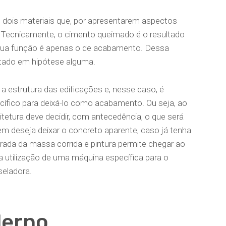
s dois materiais que, por apresentarem aspectos
. Tecnicamente, o cimento queimado é o resultado
e sua função é apenas o de acabamento. Dessa
gitado em hipótese alguma.
a estrutura das edificações e, nesse caso, é
ífico para deixá-lo como acabamento. Ou seja, ao
quitetura deve decidir, com antecedência, o que será
m deseja deixar o concreto aparente, caso já tenha
etirada da massa corrida e pintura permite chegar ao
a utilização de uma máquina específica para o
seladora.
derno