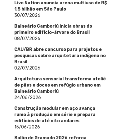
Live Nation anuncia arena multiuso de R$
1,5 bilhão em São Paulo
30/07/2026
Balneário Camboriú inicia obras do
primeiro edifício-árvore do Brasil
08/07/2026
CAU/BR abre concurso para projetos e
pesquisas sobre arquitetura indígena no
Brasil
02/07/2026
Arquitetura sensorial transforma ateliê
de pães e doces em refúgio urbano em
Balneário Camboriú
24/06/2026
Construção modular em aço avança
rumo à produção em série e prepara
edifícios de até oito andares
15/06/2026
Salão de Gramado 2026 reforça