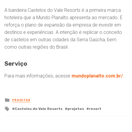
A bandeira Castelos do Vale Resorts é a primeira marca
hoteleira que a Mundo Planalto apresenta ao mercado. E
reforça o plano de expansão da empresa de investir em
destinos e experiências. A intenção é replicar o conceito
de castelos em outras cidades da Serra Gaúcha, bem
como outras regiões do Brasil.
Serviço
Para mais informações, acesse
mundoplanalto.com.br/
.
Posted
PROJETOS
in
Tagged
Castelos do Vale Resorts
projetos
resort
with