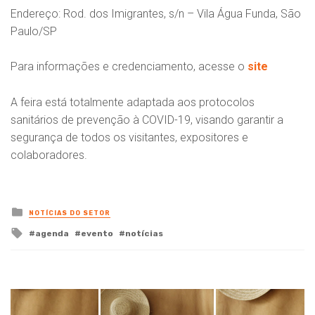
Endereço: Rod. dos Imigrantes, s/n – Vila Água Funda, São
Paulo/SP
Para informações e credenciamento, acesse o
site
A feira está totalmente adaptada aos protocolos
sanitários de prevenção à COVID-19, visando garantir a
segurança de todos os visitantes, expositores e
colaboradores.
Posted
NOTÍCIAS DO SETOR
in
Tagged
agenda
evento
notícias
with