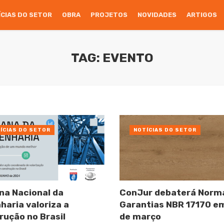
ÍCIAS DO SETOR
OBRA
PROJETOS
NOVIDADES
ARTIGOS
TAG: EVENTO
ÍCIAS DO SETOR
NOTÍCIAS DO SETOR
a Nacional da
ConJur debaterá Norm
haria valoriza a
Garantias NBR 17170 e
rução no Brasil
de março