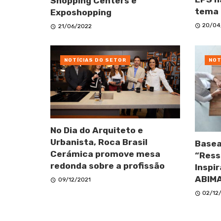
Shopping Centers e
tema 
Exposhopping
20/04
21/06/2022
NOTÍCIAS DO SETOR
NOT
No Dia do Arquiteto e
Urbanista, Roca Brasil
Basea
Cerámica promove mesa
“Ress
redonda sobre a profissão
Inspir
ABIMA
09/12/2021
02/12