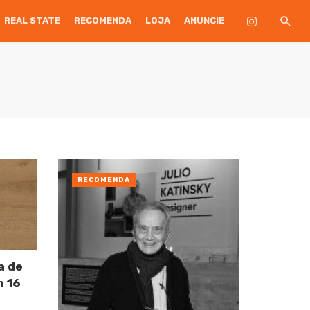
REAL STATE
RECOMENDA
LOJA
ANUNCIE
RECOMENDA
a de
m 16