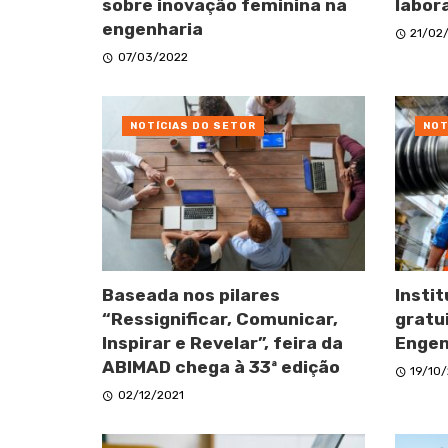
sobre inovação feminina na
labor
engenharia
21/02
07/03/2022
NOTÍCIAS DO SETOR
NOT
Baseada nos pilares
Insti
“Ressignificar, Comunicar,
gratu
Inspirar e Revelar”, feira da
Engen
ABIMAD chega à 33ª edição
19/10
02/12/2021