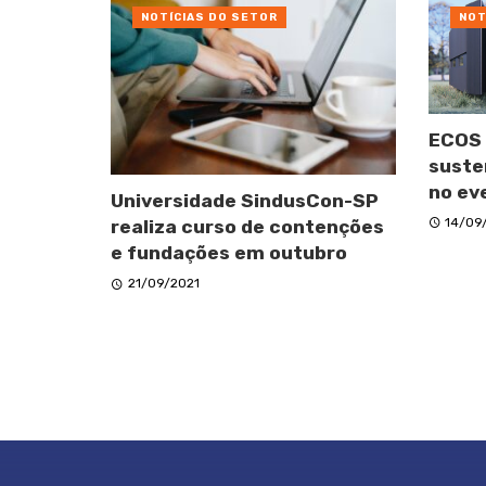
NOTÍCIAS DO SETOR
NOT
ECOS 
suste
no ev
Universidade SindusCon-SP
14/09
realiza curso de contenções
e fundações em outubro
21/09/2021
Posts
navigation