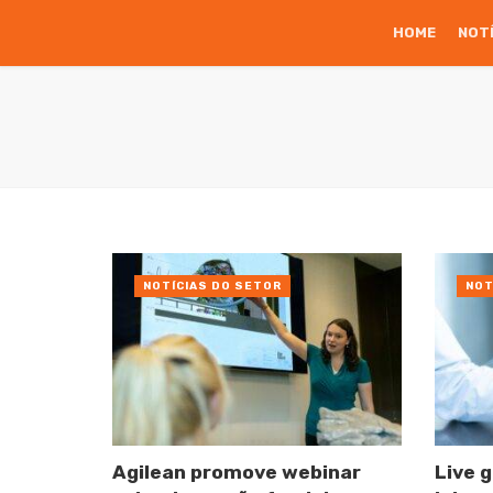
HOME
NOT
NOTÍCIAS DO SETOR
NOT
Agilean promove webinar
Live 