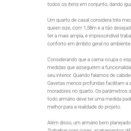
todos os itens em conjunto, dando igu
Um quarto de casal considera três med
queen size, com 1,58m e a tão deseja
ter a mais ampla, é imprescindível tra
conforto em âmbito geral no ambiente
Considerando que a cama ocupa o espa
medidas que assegurem a funcionalid
seu interior. Quando falamos de cabid
Gavetas menos profundas facilitam a 
moradores no quarto. Os parâmetros s
todo armário deve ter uma medida pa
melhor para a realidade do projeto.
Além disso, um armário bem planejado
Trabalhar com cores, acabamentos dif