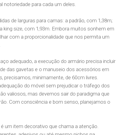
al notoriedade para cada um deles.
idas de larguras para camas: a padrão, com 1,38m;
da king size, com 1,93m. Embora muitos sonhem em
balhar com a proporcionalidade que nos permita um
.
ço adequado, a execução do armário precisa incluir
ade das gavetas e o manuseio dos acessórios em
es, precisamos, minimamente, de 60cm livres.
adequação do móvel sem prejudicar o tráfego dos
ão valiosos, mas devemos sair do paradigma que
drão. Com consciência e bom senso, planejamos o
 é um item decorativo que chama a atenção.
erentes, adesivos ou até mesmo nichos na