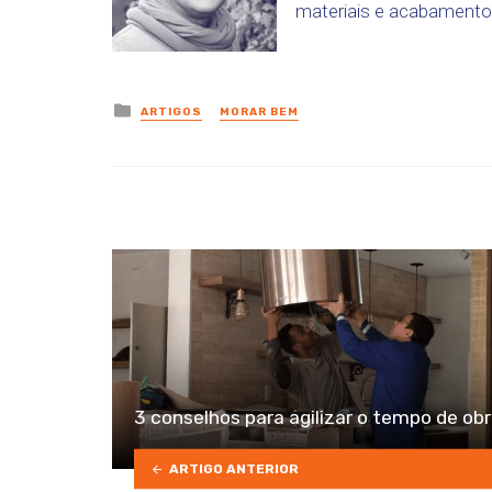
materiais e acabamentos
Posted
ARTIGOS
MORAR BEM
in
3 conselhos para agilizar o tempo de ob
ARTIGO ANTERIOR