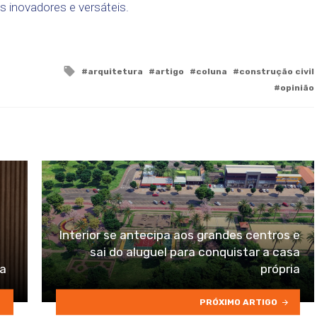
 inovadores e versáteis.
Tagged
arquitetura
artigo
coluna
construção civil
with
opinião
Interior se antecipa aos grandes centros e
sai do aluguel para conquistar a casa
ra
própria
PRÓXIMO ARTIGO