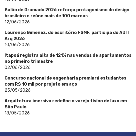
Salão de Gramado 2026 reforça protagonismo do design
brasileiro e reúne mais de 100 marcas
12/06/2026
Lourenço Gimenez, do escritório FGMF, participa do ADIT
Arq 2026
10/06/2026
Itapoá registra alta de 121% nas vendas de apartamentos
no primeiro trimestre
02/06/2026
Concurso nacional de engenharia premiará estudantes
com R$ 10 mil por projeto em aço
25/05/2026
Arquitetura imersiva redefine o varejo físico de luxo em
São Paulo
18/05/2026