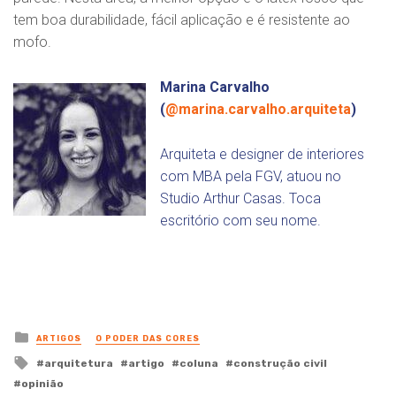
tem boa durabilidade, fácil aplicação e é resistente ao
mofo.
Marina Carvalho
(
@marina.carvalho.arquiteta
)
Arquiteta e designer de interiores
com MBA pela FGV, atuou no
Studio Arthur Casas. Toca
escritório com seu nome.
Posted
ARTIGOS
O PODER DAS CORES
in
Tagged
arquitetura
artigo
coluna
construção civil
with
opinião