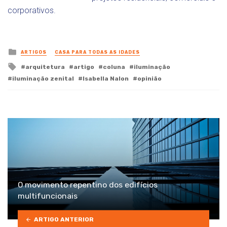
corporativos.
Posted
ARTIGOS
CASA PARA TODAS AS IDADES
in
Tagged
arquitetura
artigo
coluna
iluminação
with
iluminação zenital
Isabella Nalon
opinião
O movimento repentino dos edifícios
multifuncionais
ARTIGO ANTERIOR