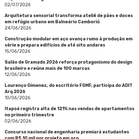
02/07/2026
Arquitetura sensorial transforma ateliê de pães e doces
em refúgio urbano em Balneário Camboriú
24/06/2026
Construção modular em aço avança rumo à produção em
série e prepara edifícios de até oito andares
15/06/2026
Salão de Gramado 2026 reforça protagonismo do design
brasileiro e reúne mais de 100 marcas
12/06/2026
Lourenço Gimenez, do escritório FGMF, participa do ADIT
Arq 2026
10/06/2026
Itapoá registra alta de 121% nas vendas de apartamentos
no primeiro trimestre
02/06/2026
Concurso nacional de engenharia premiará estudantes
com R$ 10 mil por projeto em aço