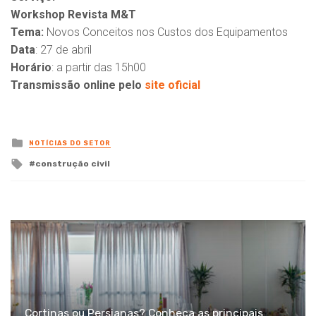
Workshop Revista M&T
Tema:
Novos Conceitos nos Custos dos Equipamentos
Data
: 27 de abril
Horário
: a partir das 15h00
Transmissão online pelo
site oficial
Posted
NOTÍCIAS DO SETOR
in
Tagged
construção civil
with
Cortinas ou Persianas? Conheça as principais