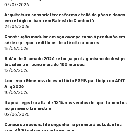
02/07/2026
Arquitetura sensorial transforma ateliê de pães e doces
em refúgio urbano em Balneário Camboriú
24/06/2026
Construção modular em aço avança rumo à produção em
série e prepara edifícios de até oito andares
15/06/2026
Salão de Gramado 2026 reforça protagonismo do design
brasileiro e reúne mais de 100 marcas
12/06/2026
Lourenço Gimenez, do escritório FGMF, participa do ADIT
Arq 2026
10/06/2026
Itapoá registra alta de 121% nas vendas de apartamentos
no primeiro trimestre
02/06/2026
Concurso nacional de engenharia premiará estudantes
com R$ 10 mil por projeto em aço