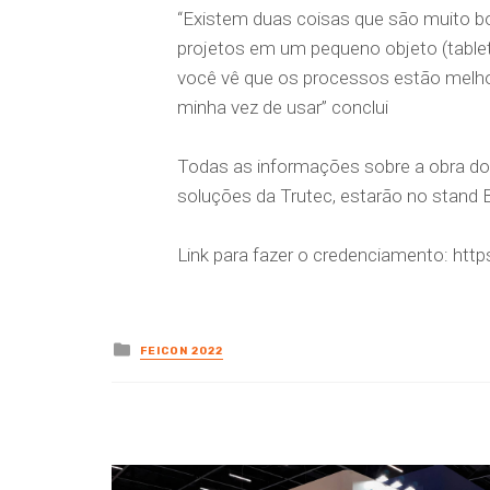
“Existem duas coisas que são muito b
projetos em um pequeno objeto (tablet)
você vê que os processos estão melhor
minha vez de usar” conclui
Todas as informações sobre a obra do
soluções da Trutec, estarão no stand 
Link para fazer o credenciamento: htt
Posted
FEICON 2022
in