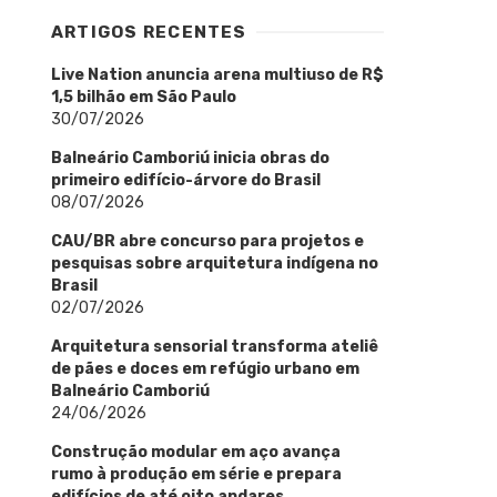
ARTIGOS RECENTES
Live Nation anuncia arena multiuso de R$
1,5 bilhão em São Paulo
30/07/2026
Balneário Camboriú inicia obras do
primeiro edifício-árvore do Brasil
08/07/2026
CAU/BR abre concurso para projetos e
pesquisas sobre arquitetura indígena no
Brasil
02/07/2026
Arquitetura sensorial transforma ateliê
de pães e doces em refúgio urbano em
Balneário Camboriú
24/06/2026
Construção modular em aço avança
rumo à produção em série e prepara
edifícios de até oito andares