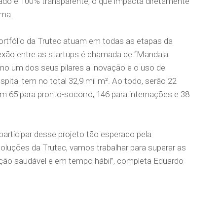
izado e 100% transparente, o que impacta diretamente
rma.
ortfólio da Trutec atuam em todas as etapas da
xão entre as startups é chamada de “Mandala
mo um dos seus pilares a inovação e o uso de
pital tem no total 32,9 mil m². Ao todo, serão 22
s em 65 para pronto-socorro, 146 para internações e 38
participar desse projeto tão esperado pela
soluções da Trutec, vamos trabalhar para superar as
ção saudável e em tempo hábil”, completa Eduardo