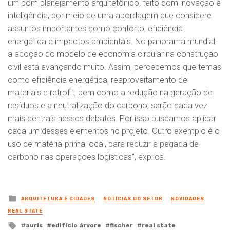
um bom planejamento arquitetônico, feito com inovação e
inteligência, por meio de uma abordagem que considere
assuntos importantes como conforto, eficiência
energética e impactos ambientais. No panorama mundial,
a adoção do modelo de economia circular na construção
civil está avançando muito. Assim, percebemos que temas
como eficiência energética, reaproveitamento de
materiais e retrofit, bem como a redução na geração de
resíduos e a neutralização do carbono, serão cada vez
mais centrais nesses debates. Por isso buscamos aplicar
cada um desses elementos no projeto. Outro exemplo é o
uso de matéria-prima local, para reduzir a pegada de
carbono nas operações logísticas”, explica.
Posted
ARQUITETURA E CIDADES
NOTÍCIAS DO SETOR
NOVIDADES
in
REAL STATE
Tagged
auris
edifício árvore
fischer
real state