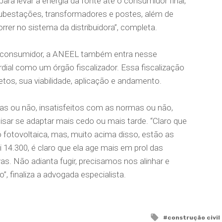
ara levar a energia da fonte até o consumidor final,
subestações, transformadores e postes, além de
rer no sistema da distribuidora”, completa.
e consumidor, a ANEEL também entra nesse
dial como um órgão fiscalizador. Essa fiscalização
jetos, sua viabilidade, aplicação e andamento.
das ou não, insatisfeitos com as normas ou não,
cisar se adaptar mais cedo ou mais tarde. “Claro que
 fotovoltaica, mas, muito acima disso, estão as
14.300, é claro que ela age mais em prol das
s. Não adianta fugir, precisamos nos alinhar e
 finaliza a advogada especialista.
Tagged
construção civil