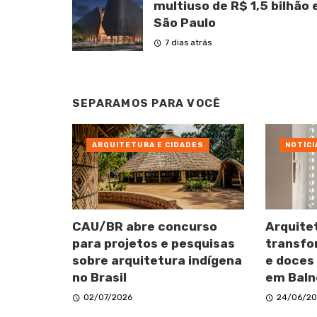
multiuso de R$ 1,5 bilhão
São Paulo
7 dias atrás
SEPARAMOS PARA VOCÊ
ARQUITETURA E CIDADES
NOTÍCI
CAU/BR abre concurso
Arquite
para projetos e pesquisas
transfo
sobre arquitetura indígena
e doces
no Brasil
em Baln
02/07/2026
24/06/20