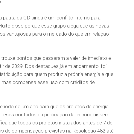
.
pauta da GD ainda é um conflito interno para
Muito disso porque esse grupo alega que as novas
s vantajosas para o mercado do que em relação
 trouxe pontos que passaram a valer de imediato e
tir de 2029. Dos destaques já em andamento, foi
stribuição para quem produz a própria energia e que
ede, mas compensa esse uso com créditos de
período de um ano para que os projetos de energia
 meses contados da publicação da lei concluíssem
ica que todos os projetos instalados antes de 7 de
uais de compensação previstas na Resolução 482 até