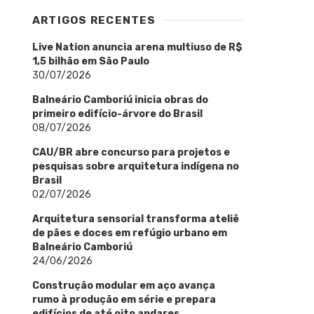
ARTIGOS RECENTES
Live Nation anuncia arena multiuso de R$
1,5 bilhão em São Paulo
30/07/2026
Balneário Camboriú inicia obras do
primeiro edifício-árvore do Brasil
08/07/2026
CAU/BR abre concurso para projetos e
pesquisas sobre arquitetura indígena no
Brasil
02/07/2026
Arquitetura sensorial transforma ateliê
de pães e doces em refúgio urbano em
Balneário Camboriú
24/06/2026
Construção modular em aço avança
rumo à produção em série e prepara
edifícios de até oito andares