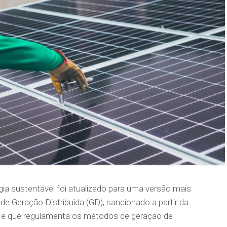
rgia sustentável foi atualizado para uma versão mais
e Geração Distribuída (GD), sancionado a partir da
o, e que regulamenta os métodos de geração de