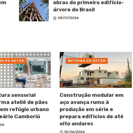
 em
obras do primeiro edifício-
árvore do Brasil
08/07/2026
AS DO SETOR
NOTÍCIAS DO SETOR
tura sensorial
Construção modular em
rma ateliê de pães
aço avança rumo à
 em refúgio urbano
produção em série e
eário Camboriú
prepara edifícios de até
oito andares
26
15/06/2026