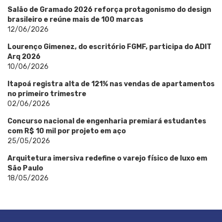
Salão de Gramado 2026 reforça protagonismo do design
brasileiro e reúne mais de 100 marcas
12/06/2026
Lourenço Gimenez, do escritório FGMF, participa do ADIT
Arq 2026
10/06/2026
Itapoá registra alta de 121% nas vendas de apartamentos
no primeiro trimestre
02/06/2026
Concurso nacional de engenharia premiará estudantes
com R$ 10 mil por projeto em aço
25/05/2026
Arquitetura imersiva redefine o varejo físico de luxo em
São Paulo
18/05/2026