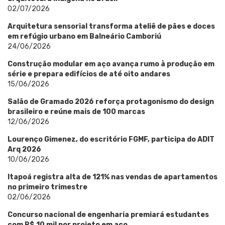
02/07/2026
Arquitetura sensorial transforma ateliê de pães e doces
em refúgio urbano em Balneário Camboriú
24/06/2026
Construção modular em aço avança rumo à produção em
série e prepara edifícios de até oito andares
15/06/2026
Salão de Gramado 2026 reforça protagonismo do design
brasileiro e reúne mais de 100 marcas
12/06/2026
Lourenço Gimenez, do escritório FGMF, participa do ADIT
Arq 2026
10/06/2026
Itapoá registra alta de 121% nas vendas de apartamentos
no primeiro trimestre
02/06/2026
Concurso nacional de engenharia premiará estudantes
com R$ 10 mil por projeto em aço