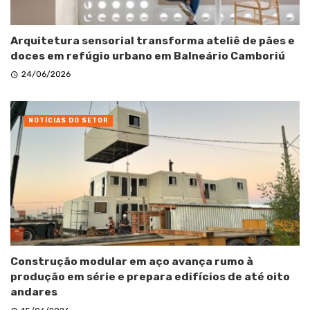
Arquitetura sensorial transforma ateliê de pães e
doces em refúgio urbano em Balneário Camboriú
24/06/2026
NOTÍCIAS DO SETOR
Construção modular em aço avança rumo à
produção em série e prepara edifícios de até oito
andares