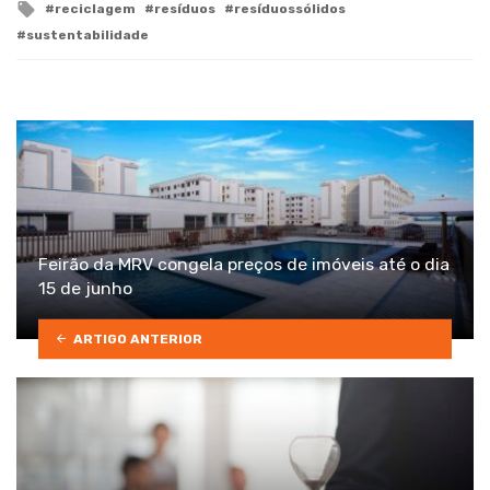
Tagged
reciclagem
resíduos
resíduossólidos
with
sustentabilidade
Feirão da MRV congela preços de imóveis até o dia
15 de junho
ARTIGO ANTERIOR