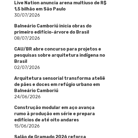
Live Nation anuncia arena multiuso de R$
1,5 bilhão em São Paulo
30/07/2026
Balneário Camboriú inicia obras do
primeiro edifício-árvore do Brasil
08/07/2026
CAU/BR abre concurso para projetos e
pesquisas sobre arquitetura indígena no
Brasil
02/07/2026
Arquitetura sensorial transforma ateliê
de pães e doces em refúgio urbano em
Balneário Camboriú
24/06/2026
Construção modular em aço avança
rumo à produção em série e prepara
edifícios de até oito andares
15/06/2026
Salão de Gramado 2026 reforça