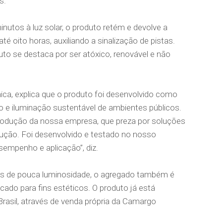
s.
utos à luz solar, o produto retém e devolve a
té oito horas, auxiliando a sinalização de pistas.
uto se destaca por ser atóxico, renovável e não
a, explica que o produto foi desenvolvido como
o e iluminação sustentável de ambientes públicos.
rodução da nossa empresa, que preza por soluções
rução. Foi desenvolvido e testado no nosso
sempenho e aplicação”, diz.
es de pouca luminosidade, o agregado também é
icado para fins estéticos. O produto já está
Brasil, através de venda própria da Camargo