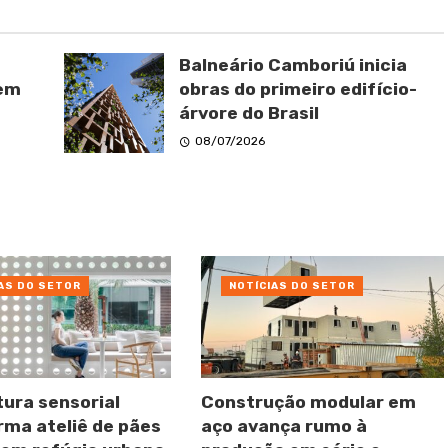
Balneário Camboriú inicia
 em
obras do primeiro edifício-
árvore do Brasil
08/07/2026
AS DO SETOR
NOTÍCIAS DO SETOR
tura sensorial
Construção modular em
rma ateliê de pães
aço avança rumo à