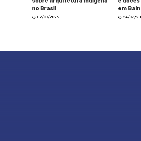
sobre arquitetura indígena
e doces
no Brasil
em Baln
02/07/2026
24/06/20