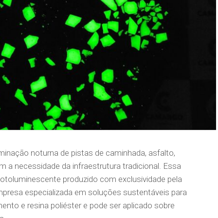
uminação noturna de pistas de caminhada, asfalto,
m a necessidade da infraestrutura tradicional. Essa
fotoluminescente produzido com exclusividade pela
presa especializada em soluções sustentáveis para
ento e resina poliéster e pode ser aplicado sobre