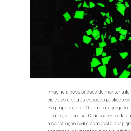
Imagine a possibilidade de manter a il
ciclovias e outros espaços públicos se
é a proposta do CQ Lumina, agregado 
Camargo Química. O lançamento da em
a construção civil é composto por pigm