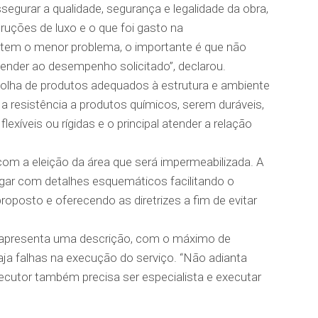
ssegurar a qualidade, segurança e legalidade da obra,
ruções de luxo e o que foi gasto na
 tem o menor problema, o importante é que não
tender ao desempenho solicitado”, declarou.
colha de produtos adequados à estrutura e ambiente
r a resistência a produtos químicos, serem duráveis,
xíveis ou rígidas e o principal atender a relação
com a eleição da área que será impermeabilizada. A
regar com detalhes esquemáticos facilitando o
oposto e oferecendo as diretrizes a fim de evitar
o apresenta uma descrição, com o máximo de
aja falhas na execução do serviço. “Não adianta
xecutor também precisa ser especialista e executar