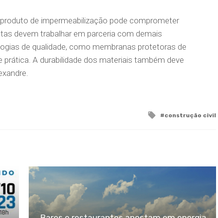
m produto de impermeabilização pode comprometer
tistas devem trabalhar em parceria com demais
nologias de qualidade, como membranas protetoras de
e prática. A durabilidade dos materiais também deve
exandre.
Tagged
construção civil
with
Bares e restaurantes apostam em energia