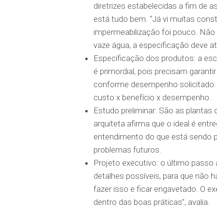
diretrizes estabelecidas a fim de a
está tudo bem. “Já vi muitas const
impermeabilização foi pouco. Não
vaze água, a especificação deve a
Especificação dos produtos: a es
é primordial, pois precisam garanti
conforme desempenho solicitado: fle
custo x benefício x desempenho.
Estudo preliminar: São as plantas 
arquiteta afirma que o ideal é ent
entendimento do que está sendo pr
problemas futuros.
Projeto executivo: o último pass
detalhes possíveis, para que não h
fazer isso e ficar engavetado. O e
dentro das boas práticas”, avalia.