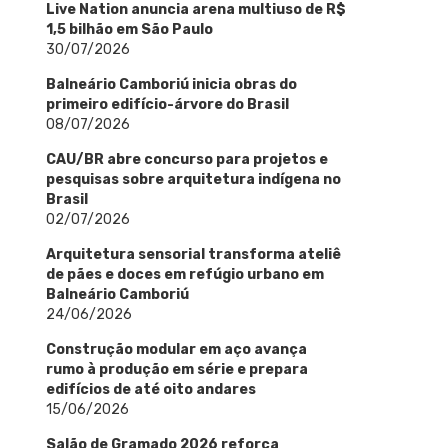
Live Nation anuncia arena multiuso de R$
1,5 bilhão em São Paulo
30/07/2026
Balneário Camboriú inicia obras do
primeiro edifício-árvore do Brasil
08/07/2026
CAU/BR abre concurso para projetos e
pesquisas sobre arquitetura indígena no
Brasil
02/07/2026
Arquitetura sensorial transforma ateliê
de pães e doces em refúgio urbano em
Balneário Camboriú
24/06/2026
Construção modular em aço avança
rumo à produção em série e prepara
edifícios de até oito andares
15/06/2026
Salão de Gramado 2026 reforça