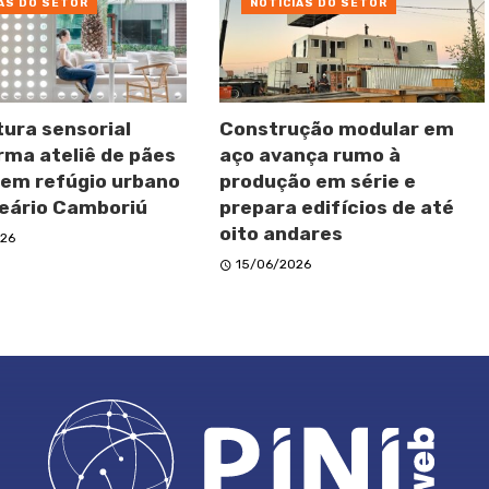
AS DO SETOR
NOTÍCIAS DO SETOR
tura sensorial
Construção modular em
rma ateliê de pães
aço avança rumo à
 em refúgio urbano
produção em série e
eário Camboriú
prepara edifícios de até
oito andares
26
15/06/2026