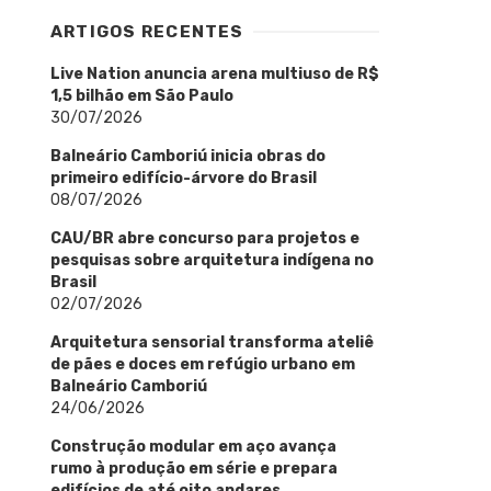
ARTIGOS RECENTES
Live Nation anuncia arena multiuso de R$
1,5 bilhão em São Paulo
30/07/2026
Balneário Camboriú inicia obras do
primeiro edifício-árvore do Brasil
08/07/2026
CAU/BR abre concurso para projetos e
pesquisas sobre arquitetura indígena no
Brasil
02/07/2026
Arquitetura sensorial transforma ateliê
de pães e doces em refúgio urbano em
Balneário Camboriú
24/06/2026
Construção modular em aço avança
rumo à produção em série e prepara
edifícios de até oito andares