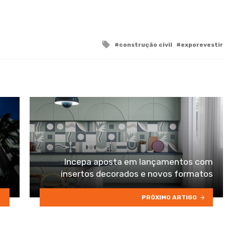
Tagged
construção civil
exporevestir
with
Incepa aposta em lançamentos com
insertos decorados e novos formatos
PRÓXIMO ARTIGO