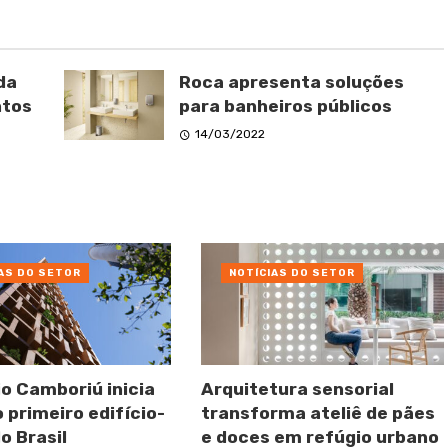
da
Roca apresenta soluções
ntos
para banheiros públicos
14/03/2022
AS DO SETOR
NOTÍCIAS DO SETOR
io Camboriú inicia
Arquitetura sensorial
 primeiro edifício-
transforma ateliê de pães
o Brasil
e doces em refúgio urbano