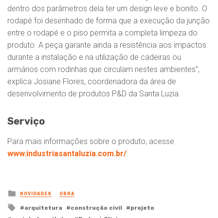
dentro dos parâmetros dela ter um design leve e bonito. O
rodapé foi desenhado de forma que a execução da junção
entre o rodapé e o piso permita a completa limpeza do
produto. A peça garante ainda a resistência aos impactos
durante a instalação e na utilização de cadeiras ou
armários com rodinhas que circulam nestes ambientes”,
explica Josiane Flores, coordenadora da área de
desenvolvimento de produtos P&D da Santa Luzia.
Serviço
Para mais informações sobre o produto, acesse
www.industriasantaluzia.com.br/
.
Posted
NOVIDADES
OBRA
in
Tagged
arquitetura
construção civil
projeto
with