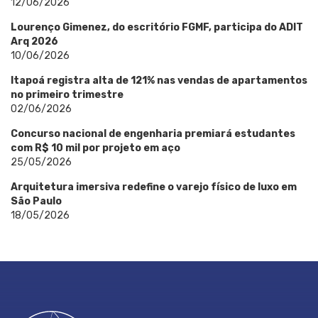
12/06/2026
Lourenço Gimenez, do escritório FGMF, participa do ADIT
Arq 2026
10/06/2026
Itapoá registra alta de 121% nas vendas de apartamentos
no primeiro trimestre
02/06/2026
Concurso nacional de engenharia premiará estudantes
com R$ 10 mil por projeto em aço
25/05/2026
Arquitetura imersiva redefine o varejo físico de luxo em
São Paulo
18/05/2026