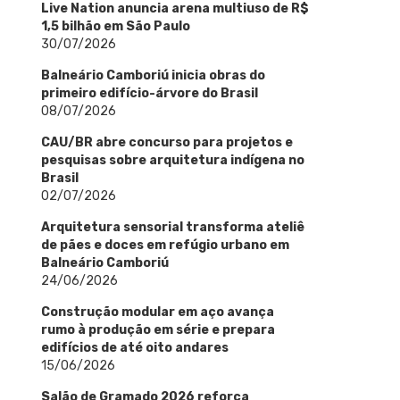
Live Nation anuncia arena multiuso de R$
1,5 bilhão em São Paulo
30/07/2026
Balneário Camboriú inicia obras do
primeiro edifício-árvore do Brasil
08/07/2026
CAU/BR abre concurso para projetos e
pesquisas sobre arquitetura indígena no
Brasil
02/07/2026
Arquitetura sensorial transforma ateliê
de pães e doces em refúgio urbano em
Balneário Camboriú
24/06/2026
Construção modular em aço avança
rumo à produção em série e prepara
edifícios de até oito andares
15/06/2026
Salão de Gramado 2026 reforça