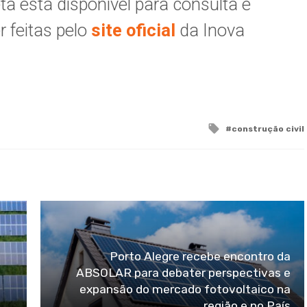
 está disponível para consulta e
 feitas pelo
site oficial
da Inova
Tagged
construção civil
with
Porto Alegre recebe encontro da
ABSOLAR para debater perspectivas e
expansão do mercado fotovoltaico na
região e no País