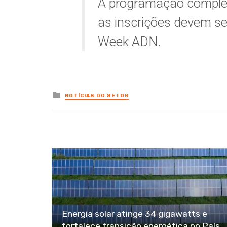
A programação completa
as inscrições devem ser
Week ADN.
Posted
NOTÍCIAS DO SETOR
in
Energia solar atinge 34 gigawatts e
fortalece transição energética no País