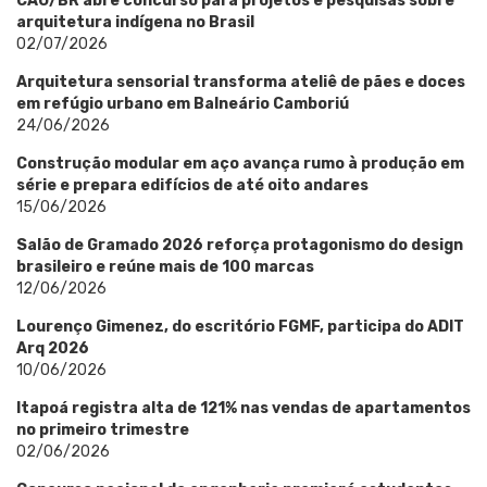
CAU/BR abre concurso para projetos e pesquisas sobre
arquitetura indígena no Brasil
02/07/2026
Arquitetura sensorial transforma ateliê de pães e doces
em refúgio urbano em Balneário Camboriú
24/06/2026
Construção modular em aço avança rumo à produção em
série e prepara edifícios de até oito andares
15/06/2026
Salão de Gramado 2026 reforça protagonismo do design
brasileiro e reúne mais de 100 marcas
12/06/2026
Lourenço Gimenez, do escritório FGMF, participa do ADIT
Arq 2026
10/06/2026
Itapoá registra alta de 121% nas vendas de apartamentos
no primeiro trimestre
02/06/2026