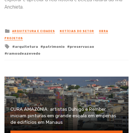
Anchieta.
Posted
ARQUITETURA E CIDADES
NOTÍCIAS DO SETOR
OBRA
in
PROJETOS
Tagged
arquitetura
patrimonio
preservacao
with
ramosdeazevedo
CURA AMAZÔNIA: artistas Duhigó e Rember
iniciam pinturas em grande escala em empenas
de edifícios em Manaus