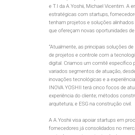
e T.I da A.Yoshii, Michael Vicentim. A
estratégicas com startups, fornecedo
tenham projetos e soluções alinhados a
que ofereçam novas oportunidades de
“Atualmente, as principais soluções de
de projetos e controle com a tecnolog
digital. Criamos um comitê específico 
variados segmentos de atuação, desde
inovações tecnológicas e a experiênci
INOVA.YOSHII terá cinco focos de atua
experiência do cliente; métodos constr
arquitetura; e ESG na construção civil.
A A.Yoshii visa apoiar startups em p
fornecedores já consolidados no merca