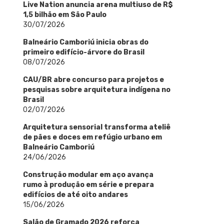
Live Nation anuncia arena multiuso de R$
1,5 bilhão em São Paulo
30/07/2026
Balneário Camboriú inicia obras do
primeiro edifício-árvore do Brasil
08/07/2026
CAU/BR abre concurso para projetos e
pesquisas sobre arquitetura indígena no
Brasil
02/07/2026
Arquitetura sensorial transforma ateliê
de pães e doces em refúgio urbano em
Balneário Camboriú
24/06/2026
Construção modular em aço avança
rumo à produção em série e prepara
edifícios de até oito andares
15/06/2026
Salão de Gramado 2026 reforça