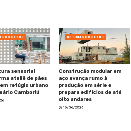
AS DO SETOR
NOTÍCIAS DO SETOR
tura sensorial
Construção modular em
rma ateliê de pães
aço avança rumo à
 em refúgio urbano
produção em série e
eário Camboriú
prepara edifícios de até
oito andares
26
15/06/2026