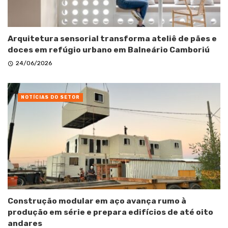
Arquitetura sensorial transforma ateliê de pães e
doces em refúgio urbano em Balneário Camboriú
24/06/2026
NOTÍCIAS DO SETOR
Construção modular em aço avança rumo à
produção em série e prepara edifícios de até oito
andares