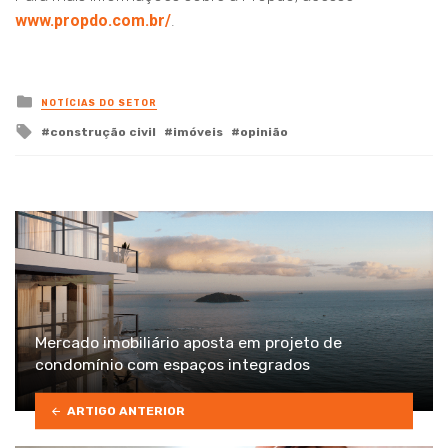
www.propdo.com.br/
.
Posted
NOTÍCIAS DO SETOR
in
Tagged
construção civil
imóveis
opinião
with
Mercado imobiliário aposta em projeto de
condomínio com espaços integrados
ARTIGO ANTERIOR