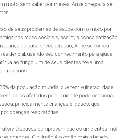
com mofo sem saber por meses, Amie chegou a ser
mer.
ligação de seus problemas de saúde com o mofo por
amiga nas redes sociais e, assim, a conscientização
mudança de casa e recuperação, Amie se tornou
o residencial, usando seu conhecimento para ajudar
tínua ao fungo, um de seus clientes teve uma
r três anos.
5% da população mundial que tem vulnerabilidade
io em locais afetados pela umidade pode ocasionar
essoa, principalmente crianças e idosos, que
 por doenças respiratórias.
piratory Diseases comprovam que os ambientes mal
eras doenças. O pulmão é o órgão mais afetado