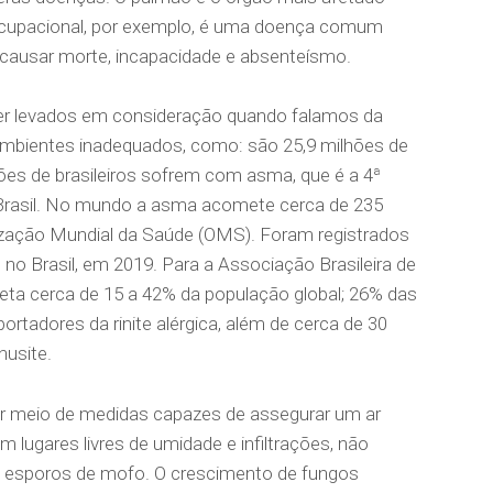
 ocupacional, por exemplo, é uma doença comum
 causar morte, incapacidade e absenteísmo.
r levados em consideração quando falamos da
 ambientes inadequados, como: são 25,9 milhões de
ões de brasileiros sofrem com asma, que é a 4ª
 Brasil. No mundo a asma acomete cerca de 235
zação Mundial da Saúde (OMS). Foram registrados
no Brasil, em 2019. Para a Associação Brasileira de
afeta cerca de 15 a 42% da população global; 26% das
rtadores da rinite alérgica, além de cerca de 30
nusite.
r meio de medidas capazes de assegurar um ar
m lugares livres de umidade e infiltrações, não
de esporos de mofo. O crescimento de fungos