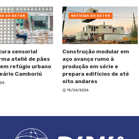
AS DO SETOR
NOTÍCIAS DO SETOR
tura sensorial
Construção modular em
rma ateliê de pães
aço avança rumo à
 em refúgio urbano
produção em série e
eário Camboriú
prepara edifícios de até
oito andares
26
15/06/2026