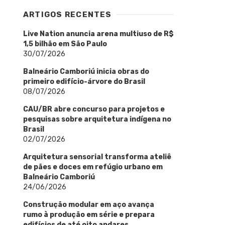
ARTIGOS RECENTES
Live Nation anuncia arena multiuso de R$
1,5 bilhão em São Paulo
30/07/2026
Balneário Camboriú inicia obras do
primeiro edifício-árvore do Brasil
08/07/2026
CAU/BR abre concurso para projetos e
pesquisas sobre arquitetura indígena no
Brasil
02/07/2026
Arquitetura sensorial transforma ateliê
de pães e doces em refúgio urbano em
Balneário Camboriú
24/06/2026
Construção modular em aço avança
rumo à produção em série e prepara
edifícios de até oito andares