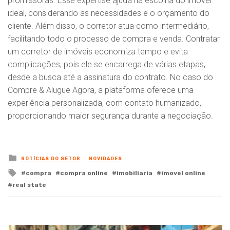
promissoras. Esse expertise ajuda na escolha do imóvel
ideal, considerando as necessidades e o orçamento do
cliente. Além disso, o corretor atua como intermediário,
facilitando todo o processo de compra e venda. Contratar
um corretor de imóveis economiza tempo e evita
complicações, pois ele se encarrega de várias etapas,
desde a busca até a assinatura do contrato. No caso do
Compre & Alugue Agora, a plataforma oferece uma
experiência personalizada, com contato humanizado,
proporcionando maior segurança durante a negociação.
Posted
NOTÍCIAS DO SETOR
NOVIDADES
in
Tagged
compra
compra online
imobiliaria
imovel online
with
real state