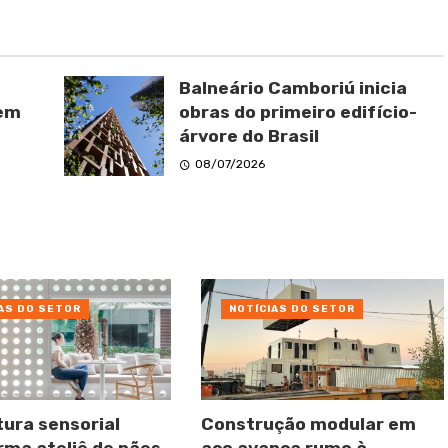
Balneário Camboriú inicia
 em
obras do primeiro edifício-
árvore do Brasil
08/07/2026
AS DO SETOR
NOTÍCIAS DO SETOR
tura sensorial
Construção modular em