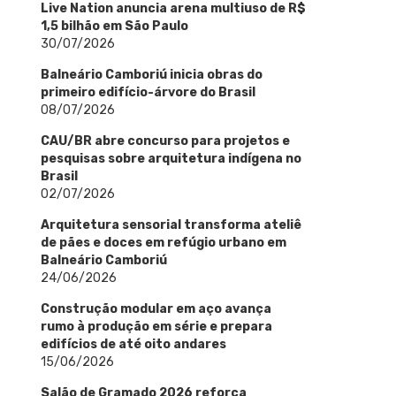
Live Nation anuncia arena multiuso de R$
1,5 bilhão em São Paulo
30/07/2026
Balneário Camboriú inicia obras do
primeiro edifício-árvore do Brasil
08/07/2026
CAU/BR abre concurso para projetos e
pesquisas sobre arquitetura indígena no
Brasil
02/07/2026
Arquitetura sensorial transforma ateliê
de pães e doces em refúgio urbano em
Balneário Camboriú
24/06/2026
Construção modular em aço avança
rumo à produção em série e prepara
edifícios de até oito andares
15/06/2026
Salão de Gramado 2026 reforça