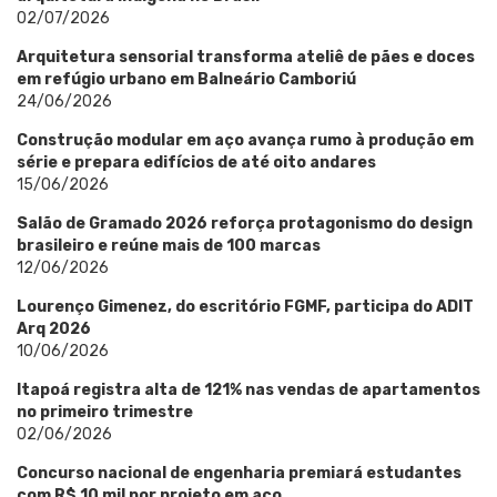
02/07/2026
Arquitetura sensorial transforma ateliê de pães e doces
em refúgio urbano em Balneário Camboriú
24/06/2026
Construção modular em aço avança rumo à produção em
série e prepara edifícios de até oito andares
15/06/2026
Salão de Gramado 2026 reforça protagonismo do design
brasileiro e reúne mais de 100 marcas
12/06/2026
Lourenço Gimenez, do escritório FGMF, participa do ADIT
Arq 2026
10/06/2026
Itapoá registra alta de 121% nas vendas de apartamentos
no primeiro trimestre
02/06/2026
Concurso nacional de engenharia premiará estudantes
com R$ 10 mil por projeto em aço